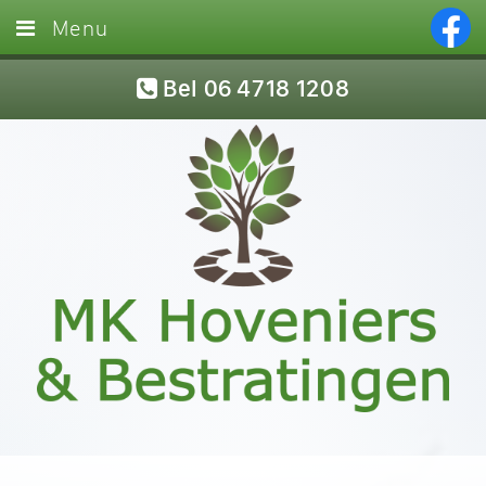
Menu
Home
Bel 06 4718 1208
Diensten
Foto’s
Referenties
Blog
Vacatures
Contact